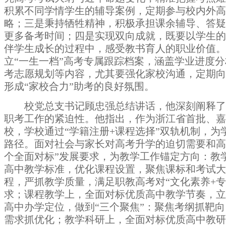
积累不同学情学生的辅导案例，定期参与校内外高
略；三是秉持牺牲精神，
积极
承担课余辅导、答疑
更多备考时间；四是实现双向成就，既要以学生的
伴学生成长的过程中，感受教书育人的职业价值。
立
“一生一档”高考专属跟踪档案，涵盖学业进度
考志愿规划等内容，尤其要强化家校沟通，定期向
形成
“家校合力”助
考
的良好
氛围。
校党总支书记顾忠强总结讲话，他深刻阐释了
职考工作的紧迫性。他指出，作为浙江省首批、嘉
校，学校通过
“学籍注册
+课程选择”双轨机制，为
路径。面对社会与家长对高考升学
的迫切需要和
高
个全面对标”发展要求，为教学工作
锚定
方向：教
高中教
学
标准，
优化课程设置，聚焦课标和考试
程，严抓教学质量，满足职教高考对
“文化素养
+
求；课程教学上
，全面对标优质高中教学节奏，
高中办学定位，做到
“三个聚焦”
：
聚焦考纲抓靶向
需求抓优化
；教学科研上
，全面对标优质高中教研