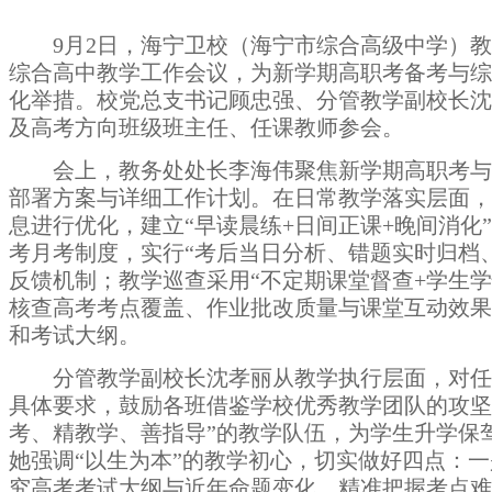
9月2日，
海宁卫校（海宁市综合高级中学）
教
综合高中教学工作会议，为新学期高职考备考与综
化举措。校党总支书记顾忠强、分管教学副校长沈
及高考方向班级班主任、任课教师参会。
会上，教务处处长李海伟聚焦新学期高职考与
部署方案与详细工作计划。
在日常教学落实层面，
息进行优化，建立
“早读晨练+日间正课+晚间
消化
考月考制度，实行
“考后当日分析、错题实时归档
反馈机制；教学巡查采用“不定期课堂督查+学生学
核查高考考点覆盖、作业批改质量与课堂互动效果
和考试大纲
。
分管教学副校长沈孝丽从教学执行层面，对任
具体要求，鼓励各班借鉴学校优秀教学团队的攻坚
考、精教学、善指导”的教学队伍，为学生升学保
她强调
“以生为本”的教学初心，
切实做好四点
：一
究高考考试大纲与近年命题变化，精准把握考点难