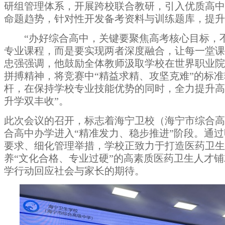
研组管理体系，开展跨校联合教研，引入优质高中
命题趋势，针对性开发备考资料与训练题库，提升
“办好综合高中，关键要聚焦高考核心目标，
专业课程，而是要实现两者深度融合，让每一堂课
忠强强调，他鼓励全体教师汲取学校在世界职业院
拼搏精神，将竞赛中
“精益求精、攻坚克难”的标
杆，在保持
学校
专业技能优势的同时，全力提升
升学双丰收”。
此次会议的召开，标志着
海宁卫校（海宁市综合高
合高中办学进入
“精准发力、
稳步推进
”阶段。通
要求、细化管理举措，学校
正
致力于打造医药卫生
养
“文化合格、专业过硬”的高素质医药卫生人才
学行动回应社会与家长的期待。