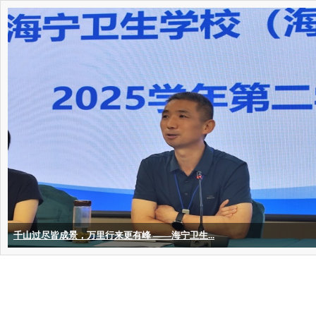
千山过尽皆成景，万里行来更有峰 ——海宁卫生...