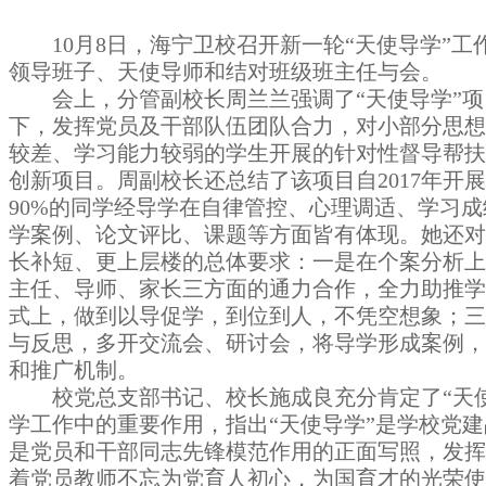
10
月
8
日，海宁卫校召开新一轮“天使导学”工
领导班子、天使导师和结对班级班主任与会。
会上，分管副校长周兰兰强调了“天使导学”
下，发挥党员及干部队伍团队合力，对小部分思想
较差、学习能力较弱的学生开展的针对性督导帮扶
创新项目。周副校长还总结了该项目自
2017
年开展
90%
的同学经导学在自律管控、心理调适、学习成
学案例、论文评比、课题等方面皆有体现。她还对
长补短、更上层楼的总体要求：一是在个案分析上
主任、导师、家长三方面的通力合作，全力助推学
式上，做到以导促学，到位到人，不凭空想象；三
与反思，多开交流会、研讨会，将导学形成案例，
和推广机制。
校党总支部书记、校长施成良充分肯定了“天
学工作中的重要作用，指出
“
天使导学
”
是学校党建
是党员和干部同志先锋模范作用的正面写照，发挥
着党员教师不忘为党育人初心，为国育才的光荣使